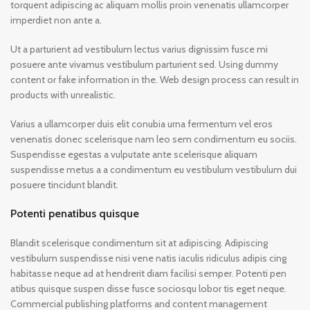
torquent adipiscing ac aliquam mollis proin venenatis ullamcorper
imperdiet non ante a.
Ut a parturient ad vestibulum lectus varius dignissim fusce mi
posuere ante vivamus vestibulum parturient sed. Using dummy
content or fake information in the. Web design process can result in
products with unrealistic.
Varius a ullamcorper duis elit conubia urna fermentum vel eros
venenatis donec scelerisque nam leo sem condimentum eu sociis.
Suspendisse egestas a vulputate ante scelerisque aliquam
suspendisse metus a a condimentum eu vestibulum vestibulum dui
posuere tincidunt blandit.
Potenti penatibus quisque
Blandit scelerisque condimentum sit at adipiscing. Adipiscing
vestibulum suspendisse nisi vene natis iaculis ridiculus adipis cing
habitasse neque ad at hendrerit diam facilisi semper. Potenti pen
atibus quisque suspen disse fusce sociosqu lobor tis eget neque.
Commercial publishing platforms and content management