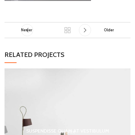
Newer
Older
RELATED PROJECTS
SUSPENDISSE QUAM AT VESTIBULUM
KITCHEN